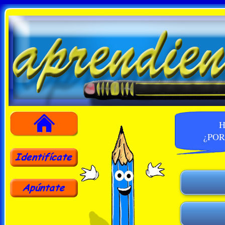
H
¿PO